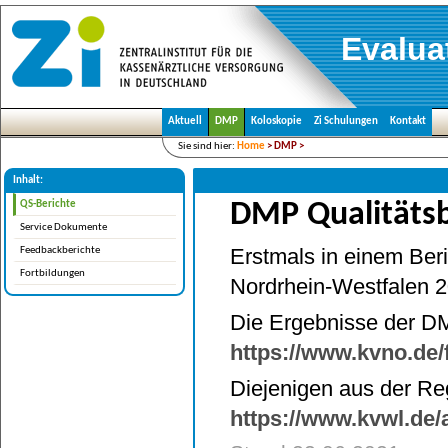
Evalua
Aktuell
DMP
Koloskopie
Zi Schulungen
Kontakt
Sie sind hier:
Home
>
DMP
>
QS-Berichte
Inhalt:
QS-Berichte
DMP Qualitätsb
Service Dokumente
Erstmals in einem Be
Feedbackberichte
Fortbildungen
Nordrhein-Westfalen 
Die Ergebnisse der DM
https://www.kvno.de/
Diejenigen aus der Re
https://www.kvwl.de