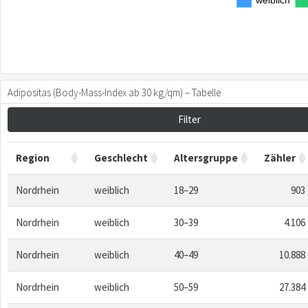
weiblich
Adipositas (Body-Mass-Index ab 30 kg/qm) – Tabelle
Filter
Region
Geschlecht
Altersgruppe
Zähler
Nordrhein
weiblich
18–29
903
Nordrhein
weiblich
30–39
4.106
Nordrhein
weiblich
40–49
10.888
Nordrhein
weiblich
50–59
27.384