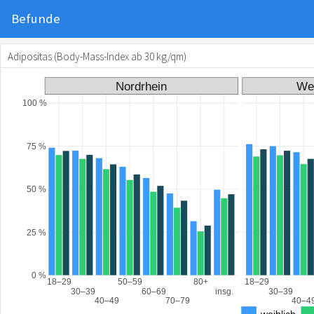
Befunde
Adipositas (Body-Mass-Index ab 30 kg/qm)
Nordrhein
Wes
100 %
75 %
50 %
25 %
0 %
18–29
50–59
80+
18–29
30–39
60–69
insg.
30–39
40–49
70–79
40–4