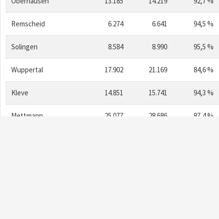
Oberhausen
13.185
14.219
92,7 %
Remscheid
6.274
6.641
94,5 %
Solingen
8.584
8.990
95,5 %
Wuppertal
17.902
21.169
84,6 %
Kleve
14.851
15.741
94,3 %
Mettmann
25.077
28.686
87,4 %
Rhein-Kreis Neuss
24.259
26.180
92,7 %
Viersen
16.857
17.949
93,9 %
Wesel
26.154
28.975
90,3 %
Bonn
14.140
15.142
93,4 %