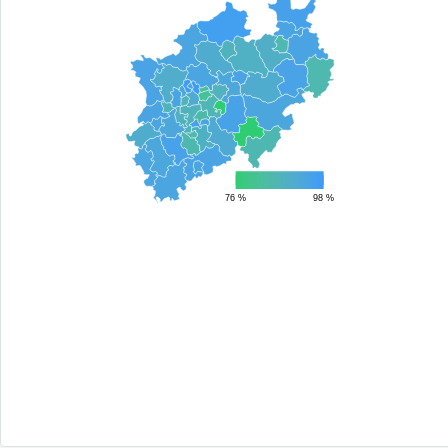
76 %
98 %