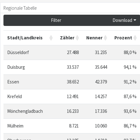
Regionale Tabelle
Filter
Download
Stadt/Landkreis
Zähler
Nenner
Prozent
Düsseldorf
27.488
31.235
88,0 %
Duisburg
33.537
35.644
94,1 %
Essen
38.652
42.379
91,2 %
Krefeld
12.491
14.257
87,6 %
Mönchengladbach
16.233
17.336
93,6 %
Mülheim
8.721
10.060
86,7 %