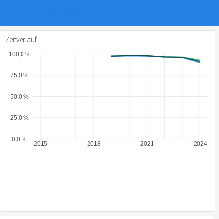
ional
vertiefende Tabellen
Zeitverlauf
100,0 %
75,0 %
50,0 %
25,0 %
0,0 %
2015
2018
2021
2024