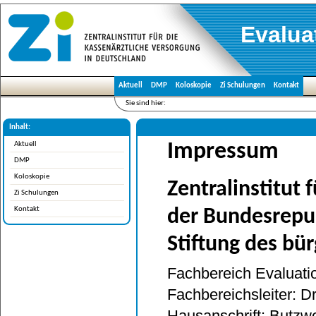
Evalua
Aktuell
DMP
Koloskopie
Zi Schulungen
Kontakt
Sie sind hier:
Inhalt:
Aktuell
Impressum
DMP
Koloskopie
Zentralinstitut 
Zi Schulungen
Kontakt
der Bundesrepu
Stiftung des bü
Fachbereich Evaluat
Fachbereichsleiter: 
Hausanschrift: Butzwe